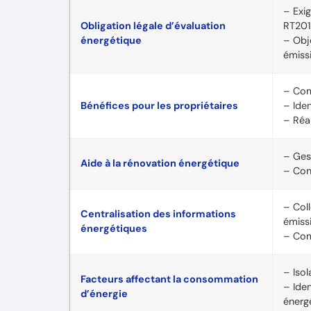
– Exi
Obligation légale d’évaluation
RT201
énergétique
– Obj
émiss
– Com
Bénéfices pour les propriétaires
– Ide
– Réa
– Ges
Aide à la rénovation énergétique
– Con
– Col
Centralisation des informations
émiss
énergétiques
– Com
– Isol
Facteurs affectant la consommation
– Iden
d’énergie
énerg