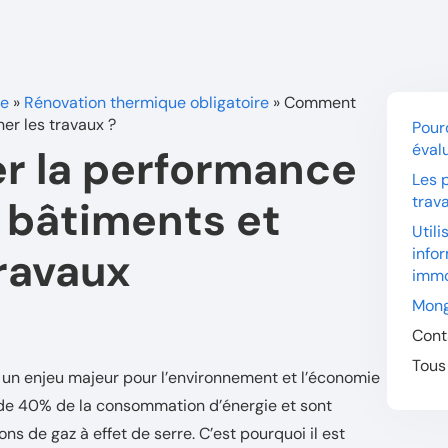
ue
»
Rénovation thermique obligatoire
»
Comment
er les travaux ?
Pour
éval
r la performance
Les 
trav
 bâtiments et
Utili
travaux
info
immo
Mong
Cont
Tous
un enjeu majeur pour l’environnement et l’économie
 de 40% de la consommation d’énergie et sont
s de gaz à effet de serre. C’est pourquoi il est