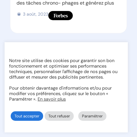
des tâches chrono- phages et générez plus
3 août, 2023
Presse
Notre site utilise des cookies pour garantir son bon
fonctionnement et optimiser ses performances
techniques, personnaliser l'affichage de nos pages ou
diffuser et mesurer des publicités pertinentes.
Monga x Business Immo
Pour obtenir davantage d'informations et/ou pour
À la faveur de la digitalisation croissante de
modifier vos préférences, cliquez sur le bouton «
l’immobilier, les PropTech influencent
Paramétrer ».
En savoir plus
6 décembre, 2022
Tout accepter
Tout refuser
Paramétrer