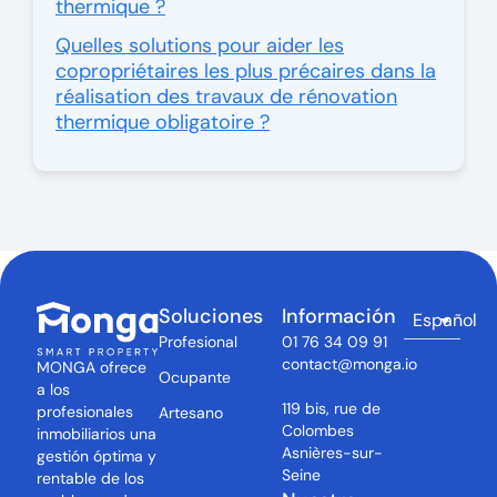
thermique ?
Quelles solutions pour aider les
copropriétaires les plus précaires dans la
réalisation des travaux de rénovation
thermique obligatoire ?
Soluciones
Información
Español
Profesional
01 76 34 09 91
contact@monga.io
MONGA ofrece
Ocupante
a los
119 bis, rue de
profesionales
Artesano
Colombes
inmobiliarios una
Asnières-sur-
gestión óptima y
Seine
rentable de los